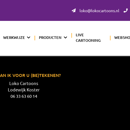
loko@lokocartoons.nl
LIVE
WERKWIJZE
PRODUCTEN
WEBSH
CARTOONING
AN IK VOOR U (BE)TEKENEN?
Loko Cartoons
Lodewijk Koster
06 33 63 60 14