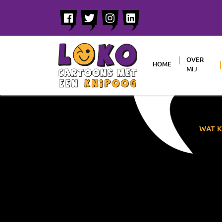
OVER
HOME
MIJ
WAT K