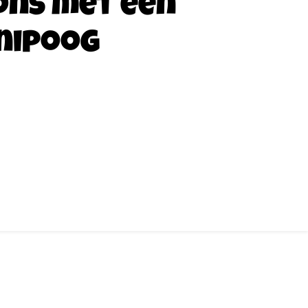
ons met een
nipoog