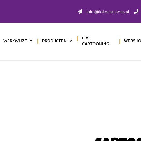
loko@lokocartoons.nl
LIVE
WERKWIJZE
PRODUCTEN
WEBSH
CARTOONING