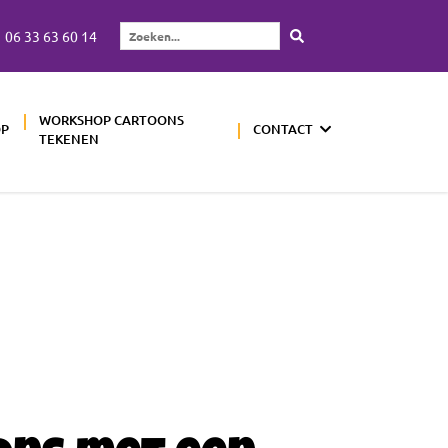
06 33 63 60 14
Zoeken...
WORKSHOP CARTOONS
OP
CONTACT
TEKENEN