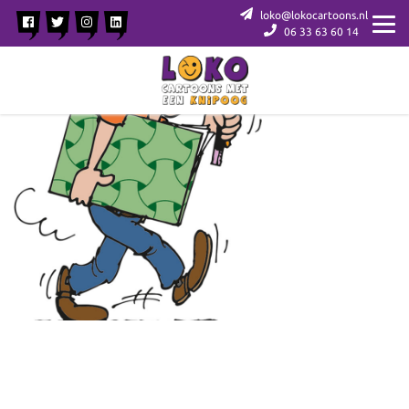
loko@lokocartoons.nl
06 33 63 60 14