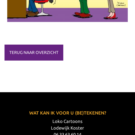
TERUG NAAR OVERZICHT
WAT KAN IK VOOR U (BE)TEKENEN?
Loko Cartoons
Lodewijk Koster
06 33 63 60 14