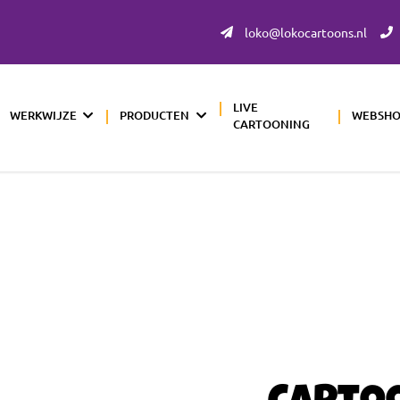
loko@lokocartoons.nl
LIVE
WERKWIJZE
PRODUCTEN
WEBSH
CARTOONING