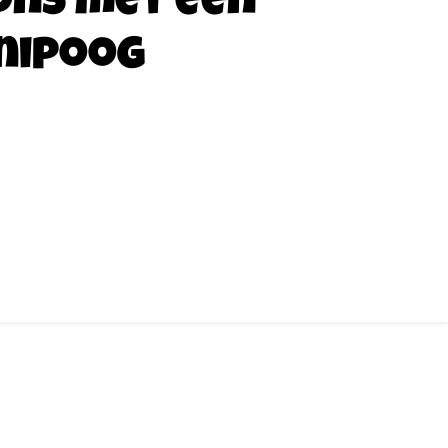
ons met een
nipoog