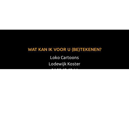
WAT KAN IK VOOR U (BE)TEKENEN?
Loko Cartoons
Lodewijk Koster
06 33 63 60 14
VOLG MIJ
© 2026 Loko Cartoons |
Privacy verklaring
|
Disclaimer
|
Webdesign: Prode