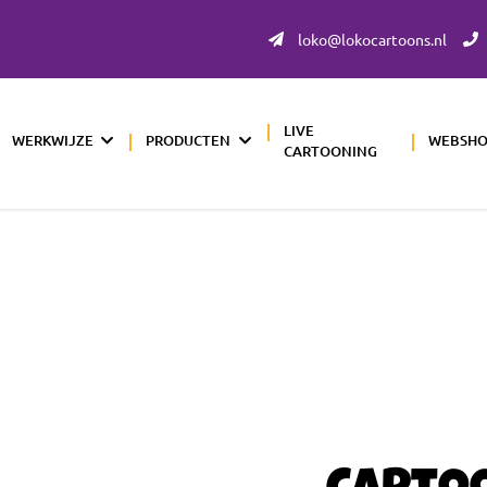
loko@lokocartoons.nl
LIVE
WERKWIJZE
PRODUCTEN
WEBSH
CARTOONING