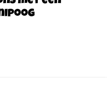
ons met een
nipoog