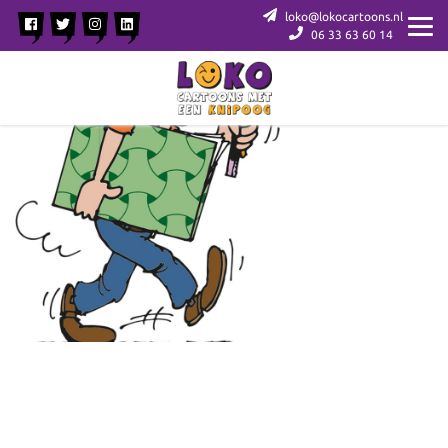
loko@lokocartoons.nl
06 33 63 60 14