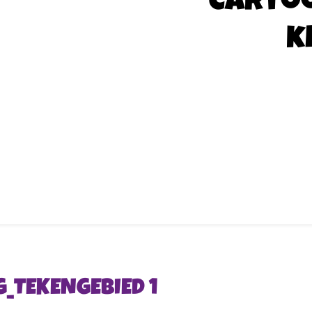
Carto
k
G_TEKENGEBIED 1