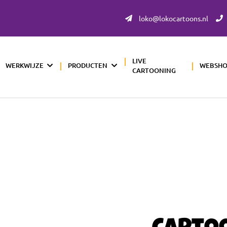
loko@lokocartoons.nl
LIVE
WERKWIJZE
PRODUCTEN
WEBSH
CARTOONING