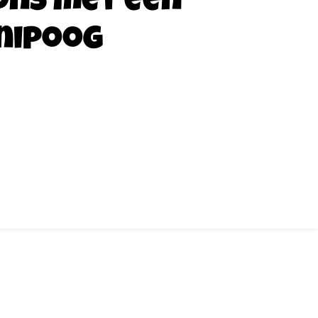
ons met een
nipoog