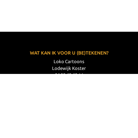
WAT KAN IK VOOR U (BE)TEKENEN?
Loko Cartoons
Lodewijk Koster
06 33 63 60 14
VOLG MIJ
© 2026 Loko Cartoons |
Privacy verklaring
|
Disclaimer
|
Webdesign: Prode