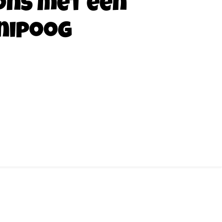
ons met een
nipoog