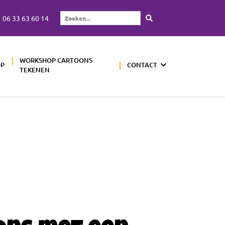
06 33 63 60 14
Zoeken...
WORKSHOP CARTOONS
OP
CONTACT
TEKENEN