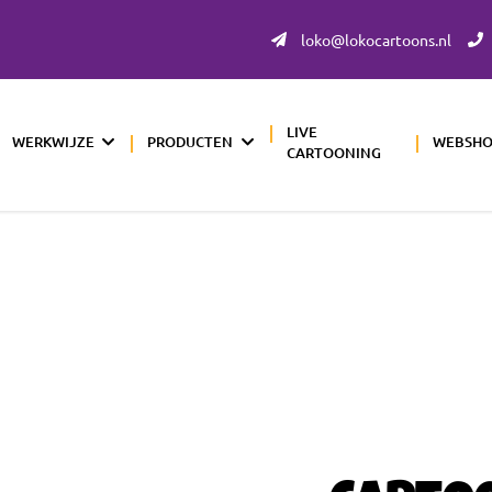
loko@lokocartoons.nl
LIVE
WERKWIJZE
PRODUCTEN
WEBSH
CARTOONING