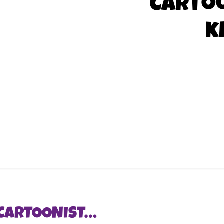
Carto
k
 CARTOONIST…