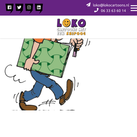
loko@lokocartoons.nl
06 33 63 60 14