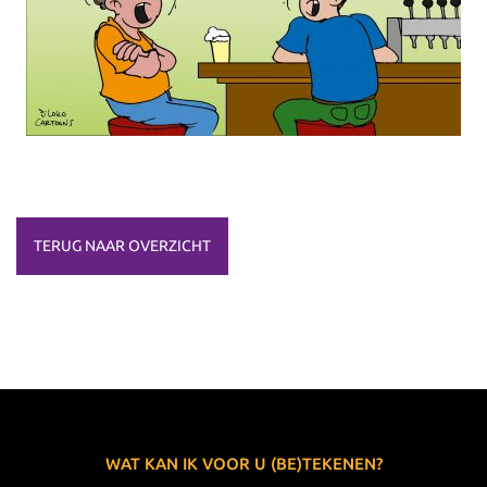
TERUG NAAR OVERZICHT
WAT KAN IK VOOR U (BE)TEKENEN?