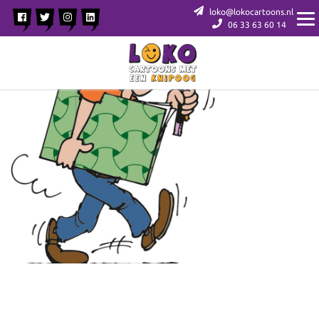
loko@lokocartoons.nl
06 33 63 60 14