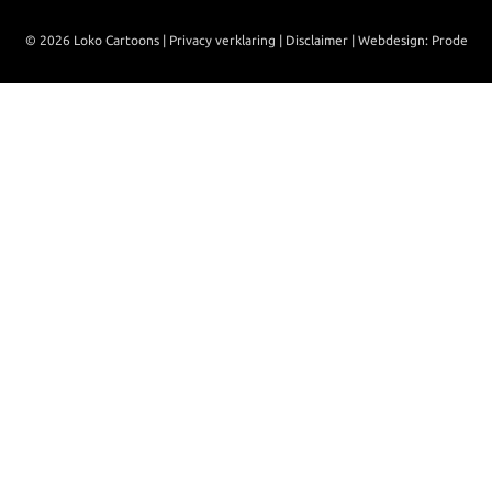
© 2026 Loko Cartoons |
Privacy verklaring
|
Disclaimer
|
Webdesign: Prode