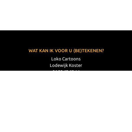
WAT KAN IK VOOR U (BE)TEKENEN?
Loko Cartoons
Lodewijk Koster
06 33 63 60 14
VOLG MIJ
© 2026 Loko Cartoons |
Privacy verklaring
|
Disclaimer
|
Webdesign: Prode