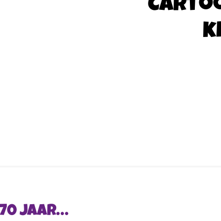
Carto
k
 70 JAAR…