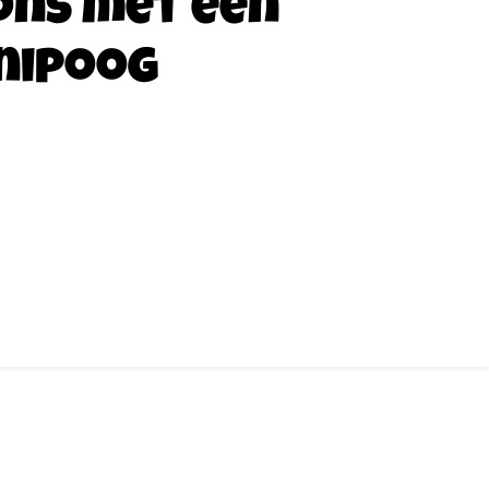
ons met een
nipoog