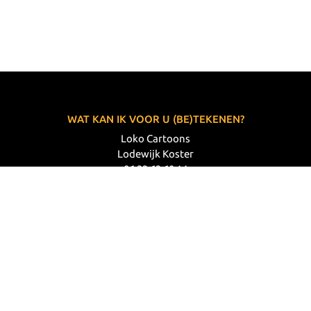
WAT KAN IK VOOR U (BE)TEKENEN?
Loko Cartoons
Lodewijk Koster
06 33 63 60 14
VOLG MIJ
© 2026 Loko Cartoons |
Privacy verklaring
|
Disclaimer
|
Webdesign: Prode