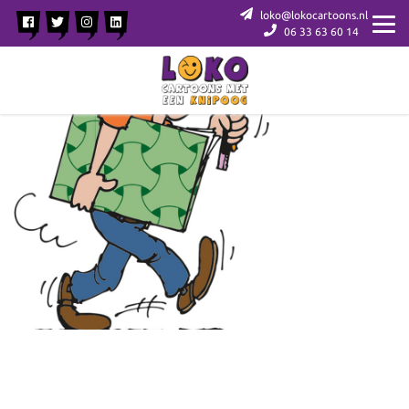
loko@lokocartoons.nl
06 33 63 60 14