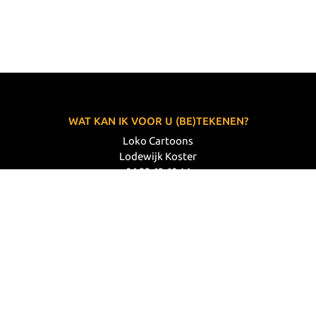
WAT KAN IK VOOR U (BE)TEKENEN?
Loko Cartoons
Lodewijk Koster
06 33 63 60 14
VOLG MIJ
© 2026 Loko Cartoons |
Privacy verklaring
|
Disclaimer
|
Webdesign: Prode