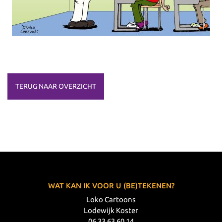
TERUG NAAR OVERZICHT
WAT KAN IK VOOR U (BE)TEKENEN?
Loko Cartoons
Lodewijk Koster
06 33 63 60 14