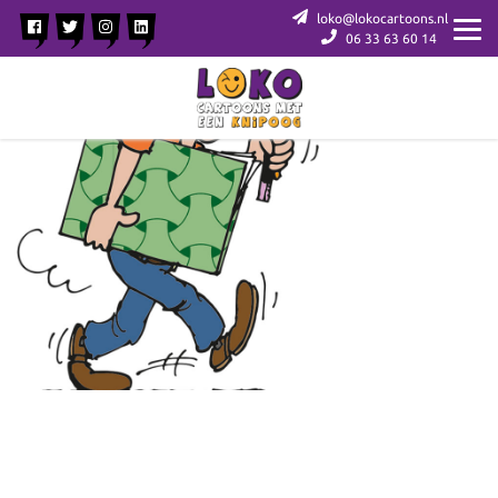
loko@lokocartoons.nl
06 33 63 60 14