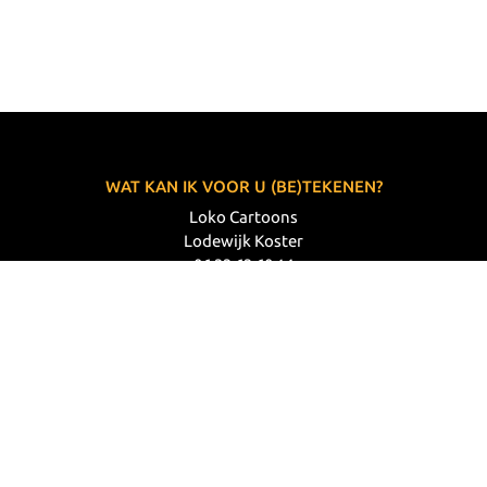
WAT KAN IK VOOR U (BE)TEKENEN?
Loko Cartoons
Lodewijk Koster
06 33 63 60 14
VOLG MIJ
© 2026 Loko Cartoons |
Privacy verklaring
|
Disclaimer
|
Webdesign: Prode