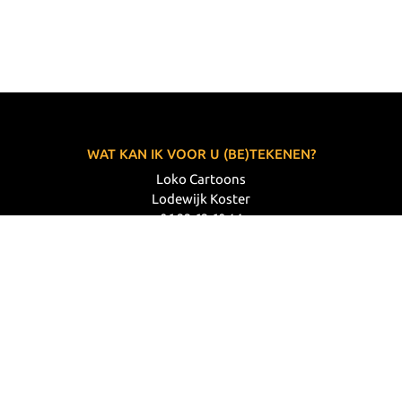
WAT KAN IK VOOR U (BE)TEKENEN?
Loko Cartoons
Lodewijk Koster
06 33 63 60 14
VOLG MIJ
© 2026 Loko Cartoons |
Privacy verklaring
|
Disclaimer
|
Webdesign: Prode