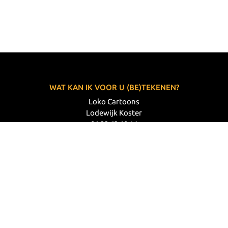
WAT KAN IK VOOR U (BE)TEKENEN?
Loko Cartoons
Lodewijk Koster
06 33 63 60 14
VOLG MIJ
© 2026 Loko Cartoons |
Privacy verklaring
|
Disclaimer
|
Webdesign: Prode