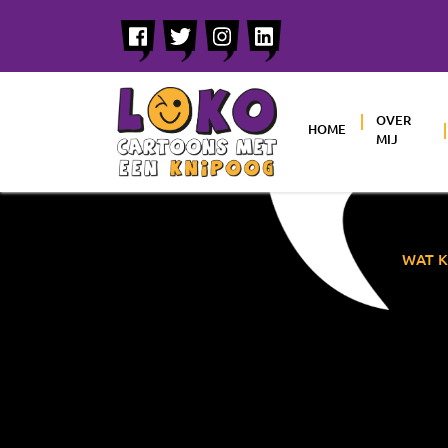
OVER
HOME
MIJ
WAT K