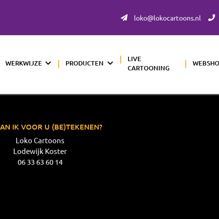
loko@lokocartoons.nl
LIVE
WERKWIJZE
PRODUCTEN
WEBSH
CARTOONING
AN IK VOOR U (BE)TEKENEN?
Loko Cartoons
Lodewijk Koster
06 33 63 60 14