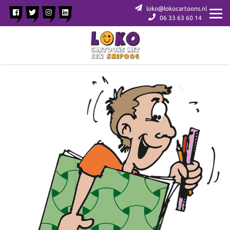
loko@lokocartoons.nl
06 33 63 60 14