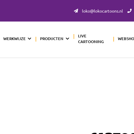
loko@lokocartoons.nl
LIVE
WERKWIJZE
PRODUCTEN
WEBSH
CARTOONING