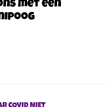
ons met een
nipoog
R COVID NIET