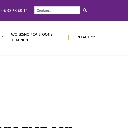
06 33 63 60 14
Zoeken...
WORKSHOP CARTOONS
OP
CONTACT
TEKENEN