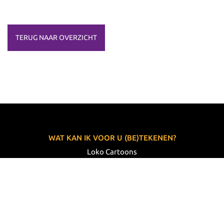
TERUG NAAR OVERZICHT
WAT KAN IK VOOR U (BE)TEKENEN?
Loko Cartoons
Lodewijk Koster
06 33 63 60 14
VOLG MIJ