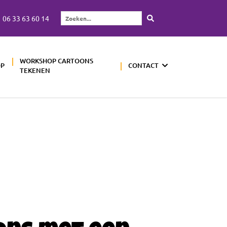
06 33 63 60 14
Zoeken...
WORKSHOP CARTOONS
OP
CONTACT
TEKENEN