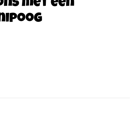
ons met een
nipoog