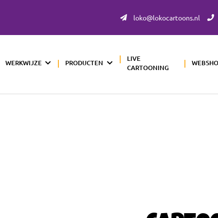
loko@lokocartoons.nl
LIVE
WERKWIJZE
PRODUCTEN
WEBSH
CARTOONING