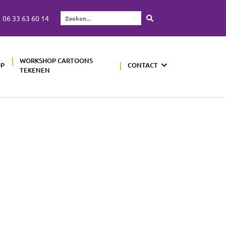
06 33 63 60 14
Zoeken...
WORKSHOP CARTOONS
OP
CONTACT
TEKENEN