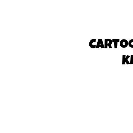
Carto
k