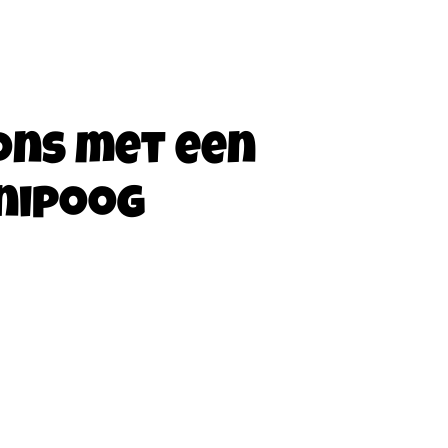
ons met een
nipoog