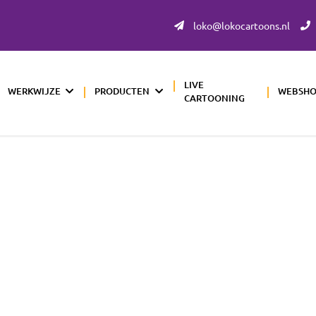
loko@lokocartoons.nl
LIVE
WERKWIJZE
PRODUCTEN
WEBSH
CARTOONING