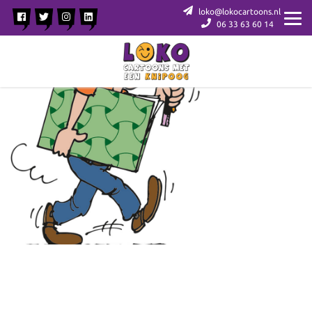
loko@lokocartoons.nl
06 33 63 60 14