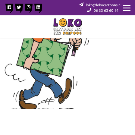
loko@lokocartoons.nl
06 33 63 60 14