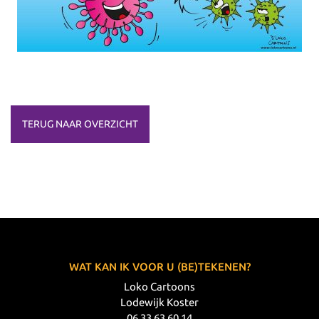
TERUG NAAR OVERZICHT
WAT KAN IK VOOR U (BE)TEKENEN?
Loko Cartoons
Lodewijk Koster
06 33 63 60 14