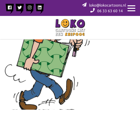
loko@lokocartoons.nl
06 33 63 60 14