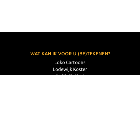
WAT KAN IK VOOR U (BE)TEKENEN?
Loko Cartoons
Lodewijk Koster
06 33 63 60 14
VOLG MIJ
© 2026 Loko Cartoons |
Privacy verklaring
|
Disclaimer
|
Webdesign: Prode