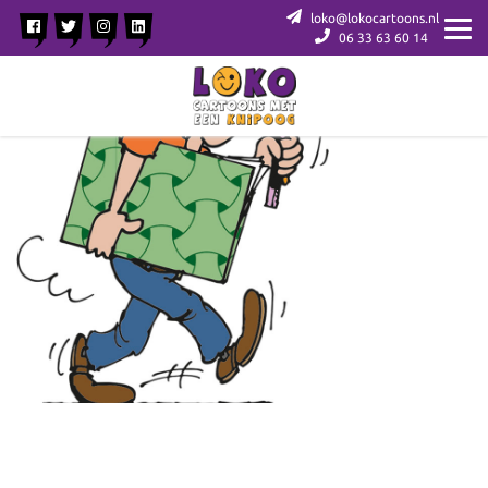
loko@lokocartoons.nl
06 33 63 60 14