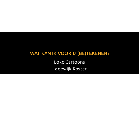
WAT KAN IK VOOR U (BE)TEKENEN?
Loko Cartoons
Lodewijk Koster
06 33 63 60 14
VOLG MIJ
© 2026 Loko Cartoons |
Privacy verklaring
|
Disclaimer
|
Webdesign: Prode