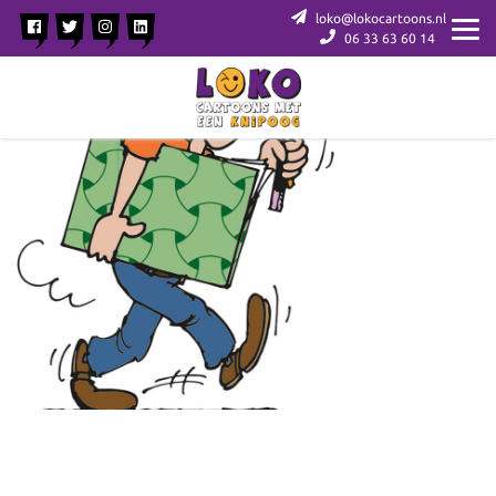
loko@lokocartoons.nl
06 33 63 60 14