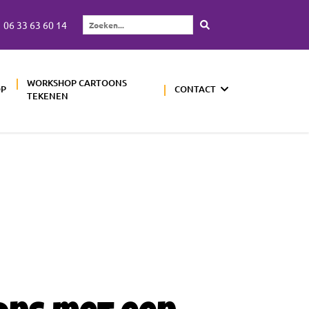
06 33 63 60 14
Zoeken...
WORKSHOP CARTOONS
OP
CONTACT
TEKENEN