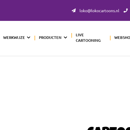
loko@lokocartoons.nl
LIVE
WERKWIJZE
PRODUCTEN
WEBSH
CARTOONING