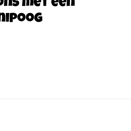
ons met een
nipoog