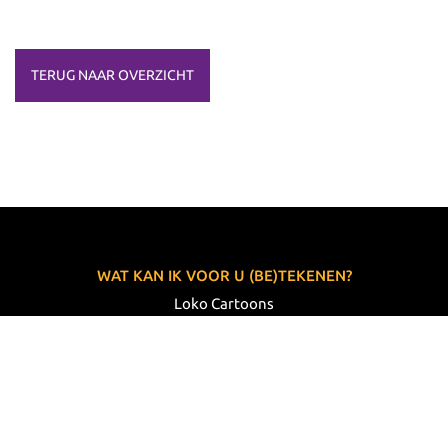
TERUG NAAR OVERZICHT
WAT KAN IK VOOR U (BE)TEKENEN?
Loko Cartoons
Lodewijk Koster
06 33 63 60 14
VOLG MIJ