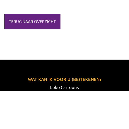
TERUG NAAR OVERZICHT
WAT KAN IK VOOR U (BE)TEKENEN?
Loko Cartoons
Lodewijk Koster
06 33 63 60 14
VOLG MIJ