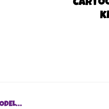
Carto
k
MODEL…