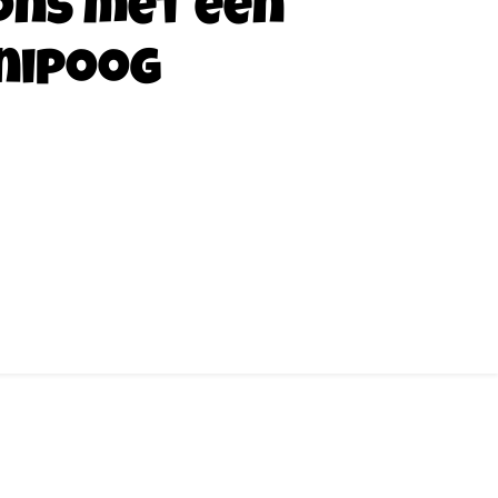
ons met een
nipoog