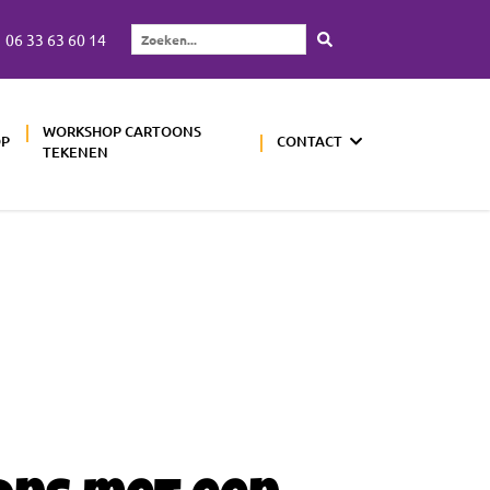
06 33 63 60 14
Zoeken...
WORKSHOP CARTOONS
OP
CONTACT
TEKENEN