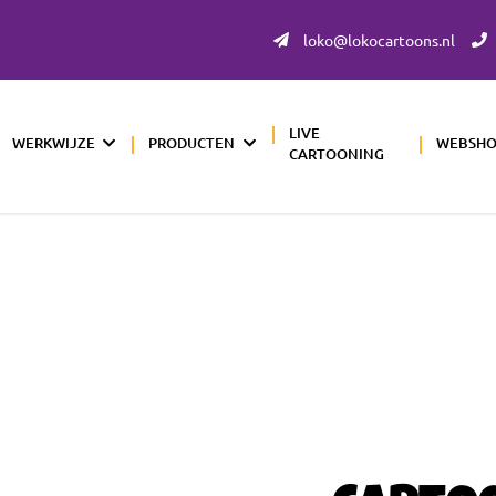
loko@lokocartoons.nl
LIVE
WERKWIJZE
PRODUCTEN
WEBSH
CARTOONING