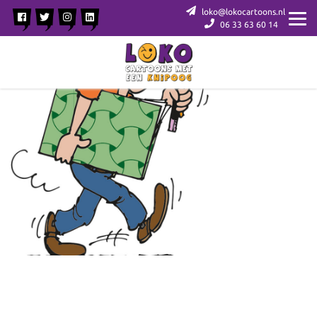
loko@lokocartoons.nl
06 33 63 60 14