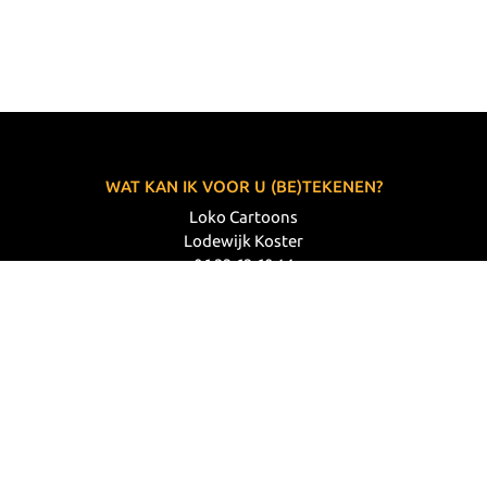
WAT KAN IK VOOR U (BE)TEKENEN?
Loko Cartoons
Lodewijk Koster
06 33 63 60 14
VOLG MIJ
© 2026 Loko Cartoons |
Privacy verklaring
|
Disclaimer
|
Webdesign: Prode