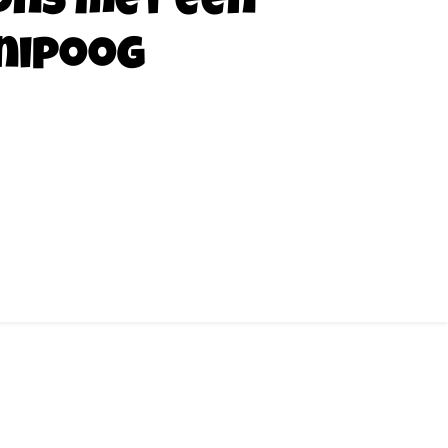
ons met een
nipoog