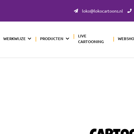
loko@lokocartoons.nl
LIVE
WERKWIJZE
PRODUCTEN
WEBSH
CARTOONING