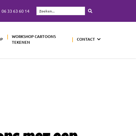
06 33 63 60 14
Zoeken...
WORKSHOP CARTOONS
OP
CONTACT
TEKENEN