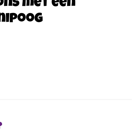
ons met een
nipoog
?