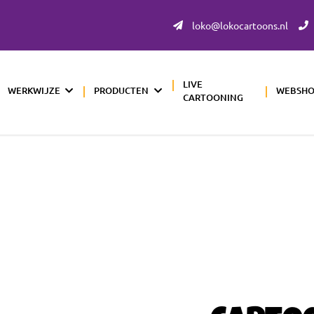
loko@lokocartoons.nl
LIVE
WERKWIJZE
PRODUCTEN
WEBSH
CARTOONING