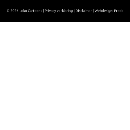
© 2026 Loko Cartoons |
Privacy verklaring
|
Disclaimer
|
Webdesign: Prode