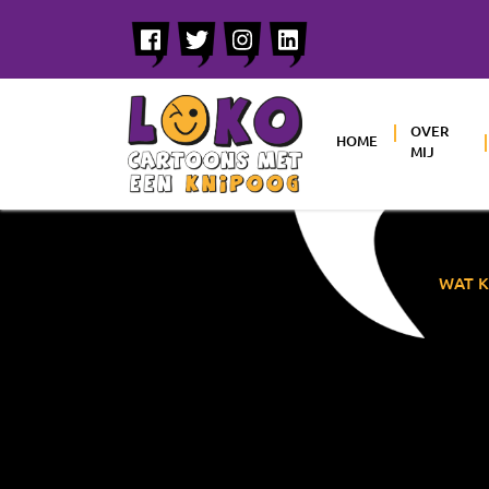
OVER
HOME
MIJ
WAT K