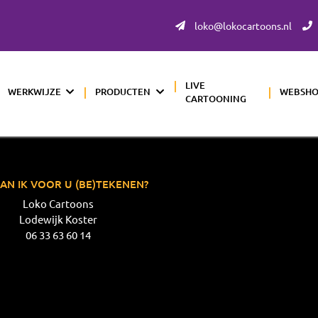
loko@lokocartoons.nl
LIVE
WERKWIJZE
PRODUCTEN
WEBSH
CARTOONING
AN IK VOOR U (BE)TEKENEN?
Loko Cartoons
Lodewijk Koster
06 33 63 60 14