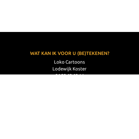
WAT KAN IK VOOR U (BE)TEKENEN?
Loko Cartoons
Lodewijk Koster
06 33 63 60 14
VOLG MIJ
© 2026 Loko Cartoons |
Privacy verklaring
|
Disclaimer
|
Webdesign: Prode