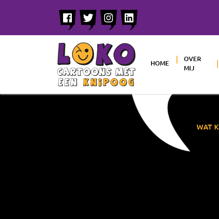
OVER
HOME
MIJ
WAT K