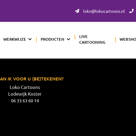
loko@lokocartoons.nl
LIVE
WERKWIJZE
PRODUCTEN
WEBSH
CARTOONING
AN IK VOOR U (BE)TEKENEN?
Loko Cartoons
Lodewijk Koster
06 33 63 60 14