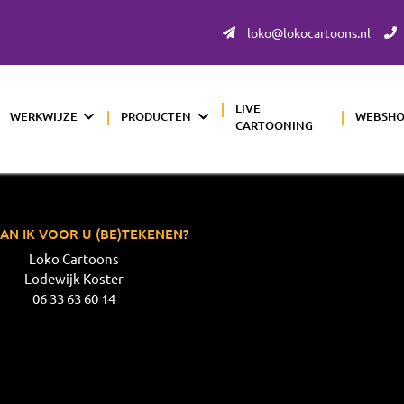
loko@lokocartoons.nl
LIVE
WERKWIJZE
PRODUCTEN
WEBSH
CARTOONING
AN IK VOOR U (BE)TEKENEN?
Loko Cartoons
Lodewijk Koster
06 33 63 60 14