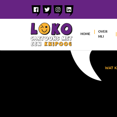
OVER
HOME
MIJ
WAT K