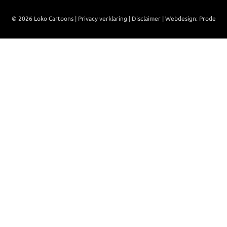
© 2026 Loko Cartoons |
Privacy verklaring
|
Disclaimer
|
Webdesign: Prode