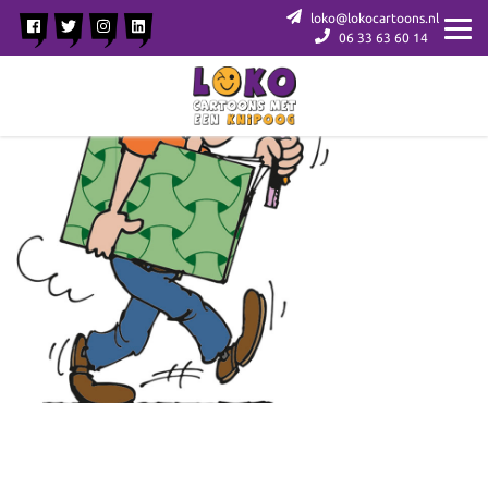
loko@lokocartoons.nl
06 33 63 60 14